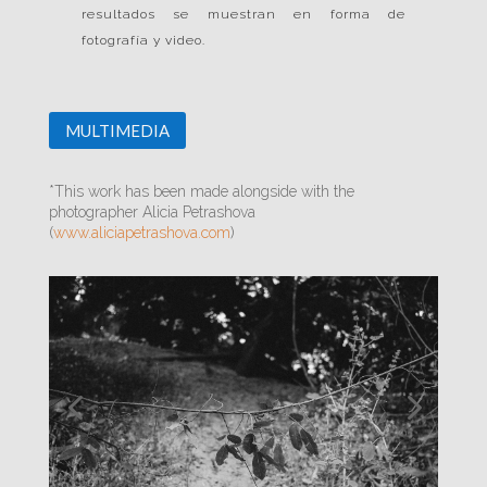
resultados se muestran en forma de
fotografía y video.
MULTIMEDIA
*This work has been made alongside with the
photographer Alicia Petrashova
(
www.aliciapetrashova.com
)